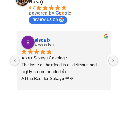
Rasa)
4.7
powered by
G
o
o
g
l
e
review us on
sisca b
4 tahun lalu
About Sekayu Catering :
Got 
The taste of their food is all delicious and 
Cate
highly recommended 👍
of d
All the Best for Sekayu 🌹🌹
tend
warm
and 
war