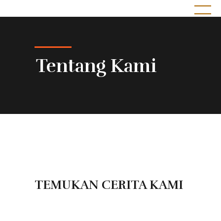
𝗦𝗘𝗞𝗔𝗬𝗨 𝗖𝗮𝘁𝗲𝗿𝗶𝗻𝗴 𝘣𝘺 𝘓𝘦𝘻𝘢𝘵 𝘚𝘶𝘨𝘪𝘩 𝘙𝘢𝘴𝘢
Pesona Cita Rasa
Tentang Kami
TEMUKAN CERITA KAMI