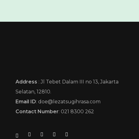
𝗦𝗘𝗞𝗔𝗬𝗨 𝗖𝗮𝘁𝗲𝗿𝗶𝗻𝗴 𝘣𝘺 𝘓𝘦𝘻𝘢𝘵 𝘚𝘶𝘨𝘪𝘩 𝘙𝘢𝘴𝘢
Pesona Cita Rasa
Address
: Jl Tebet Dalam III no 13, Jakarta
Selatan, 12810.
Email ID
: doe@lezatsugihrasa.com
Contact Number
: 021 8300 262